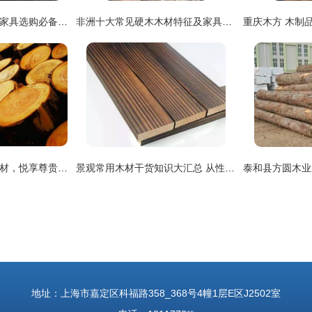
北美木材术语知多少 家具选购必备指南
非洲十大常见硬木木材特征及家具应用介绍
木立方浴室柜 精选木材，悦享尊贵品质生活
景观常用木材干货知识大汇总 从性能到养护，打造经久耐用的户外木制品
地址：上海市嘉定区科福路358_368号4幢1层E区J2502室